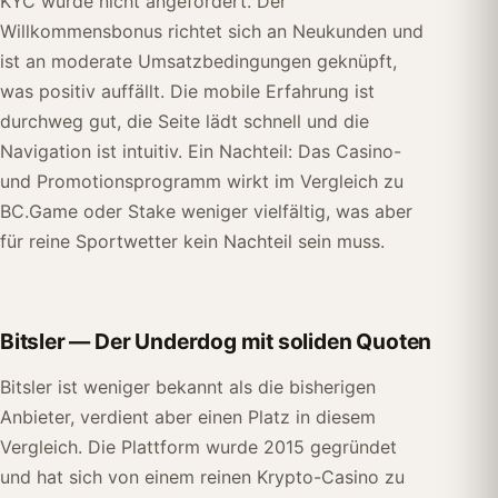
KYC wurde nicht angefordert. Der
Willkommensbonus richtet sich an Neukunden und
ist an moderate Umsatzbedingungen geknüpft,
was positiv auffällt. Die mobile Erfahrung ist
durchweg gut, die Seite lädt schnell und die
Navigation ist intuitiv. Ein Nachteil: Das Casino-
und Promotionsprogramm wirkt im Vergleich zu
BC.Game oder Stake weniger vielfältig, was aber
für reine Sportwetter kein Nachteil sein muss.
Bitsler — Der Underdog mit soliden Quoten
Bitsler ist weniger bekannt als die bisherigen
Anbieter, verdient aber einen Platz in diesem
Vergleich. Die Plattform wurde 2015 gegründet
und hat sich von einem reinen Krypto-Casino zu