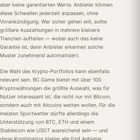
aber keine garantierten Werte. Anbieter können
diese Schwellen jederzeit anpassen, ohne
Vorankündigung. Wer sicher gehen will, sollte
größere Auszahlungen in mehrere kleinere
Tranchen aufteilen — wobei auch das keine
Garantie ist, denn Anbieter erkennen solche
Muster zunehmend automatisiert.
Die Wahl des Krypto-Portfolios kann ebenfalls
relevant sein. BC.Game bietet mit über 100
Kryptowährungen die größte Auswahl, was für
Nutzer interessant ist, die nicht nur mit Bitcoin,
sondern auch mit Altcoins wetten wollen. Für die
meisten Sportwetter dürfte allerdings die
Unterstützung von BTC, ETH und einem
Stablecoin wie USDT ausreichend sein — und
diese Kombination bieten alle fünf Anbieter.