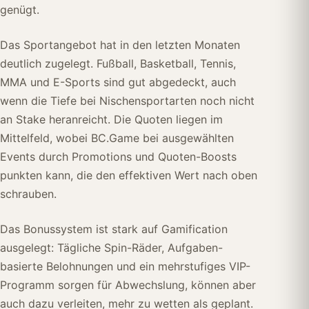
genügt.
Das Sportangebot hat in den letzten Monaten
deutlich zugelegt. Fußball, Basketball, Tennis,
MMA und E-Sports sind gut abgedeckt, auch
wenn die Tiefe bei Nischensportarten noch nicht
an Stake heranreicht. Die Quoten liegen im
Mittelfeld, wobei BC.Game bei ausgewählten
Events durch Promotions und Quoten-Boosts
punkten kann, die den effektiven Wert nach oben
schrauben.
Das Bonussystem ist stark auf Gamification
ausgelegt: Tägliche Spin-Räder, Aufgaben-
basierte Belohnungen und ein mehrstufiges VIP-
Programm sorgen für Abwechslung, können aber
auch dazu verleiten, mehr zu wetten als geplant.