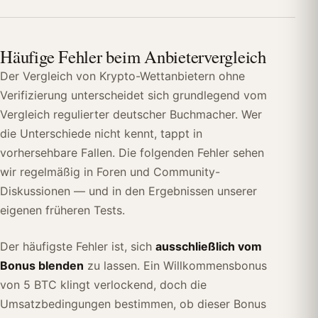
Häufige Fehler beim Anbietervergleich
Der Vergleich von Krypto-Wettanbietern ohne
Verifizierung unterscheidet sich grundlegend vom
Vergleich regulierter deutscher Buchmacher. Wer
die Unterschiede nicht kennt, tappt in
vorhersehbare Fallen. Die folgenden Fehler sehen
wir regelmäßig in Foren und Community-
Diskussionen — und in den Ergebnissen unserer
eigenen früheren Tests.
Der häufigste Fehler ist, sich
ausschließlich vom
Bonus blenden
zu lassen. Ein Willkommensbonus
von 5 BTC klingt verlockend, doch die
Umsatzbedingungen bestimmen, ob dieser Bonus