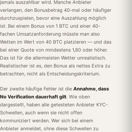
jemals auszahlbar wird. Manche Anbieter
verlangen, den Bonusbetrag 40-mal oder häufiger
durchzuspielen, bevor eine Auszahlung möglich
ist. Bei einem Bonus von 1 BTC und einer 40-
fachen Umsatzanforderung müsste man also
Wetten im Wert von 40 BTC platzieren — und das
bei einer Quote von mindestens 1,80 oder höher.
Das ist für die allermeisten Wetter unrealistisch.
Realistischer ist es, den Bonus als nettes Extra zu
betrachten, nicht als Entscheidungskriterium.
Der zweite häufige Fehler ist die
Annahme, dass
No Verification dauerhaft gilt
. Wie oben
dargestellt, haben alle getesteten Anbieter KYC-
Schwellen, auch wenn sie nicht offen
kommuniziert werden. Wer sich bei einem
Anbieter anmeldet, ohne diese Schwellen zu