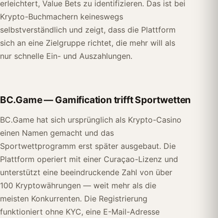
erleichtert, Value Bets zu identifizieren. Das ist bei
Krypto-Buchmachern keineswegs
selbstverständlich und zeigt, dass die Plattform
sich an eine Zielgruppe richtet, die mehr will als
nur schnelle Ein- und Auszahlungen.
BC.Game — Gamification trifft Sportwetten
BC.Game hat sich ursprünglich als Krypto-Casino
einen Namen gemacht und das
Sportwettprogramm erst später ausgebaut. Die
Plattform operiert mit einer Curaçao-Lizenz und
unterstützt eine beeindruckende Zahl von über
100 Kryptowährungen — weit mehr als die
meisten Konkurrenten. Die Registrierung
funktioniert ohne KYC, eine E-Mail-Adresse