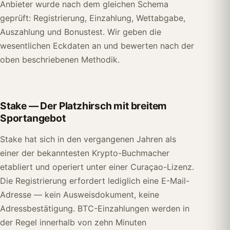
Anbieter wurde nach dem gleichen Schema
geprüft: Registrierung, Einzahlung, Wettabgabe,
Auszahlung und Bonustest. Wir geben die
wesentlichen Eckdaten an und bewerten nach der
oben beschriebenen Methodik.
Stake — Der Platzhirsch mit breitem
Sportangebot
Stake hat sich in den vergangenen Jahren als
einer der bekanntesten Krypto-Buchmacher
etabliert und operiert unter einer Curaçao-Lizenz.
Die Registrierung erfordert lediglich eine E-Mail-
Adresse — kein Ausweisdokument, keine
Adressbestätigung. BTC-Einzahlungen werden in
der Regel innerhalb von zehn Minuten