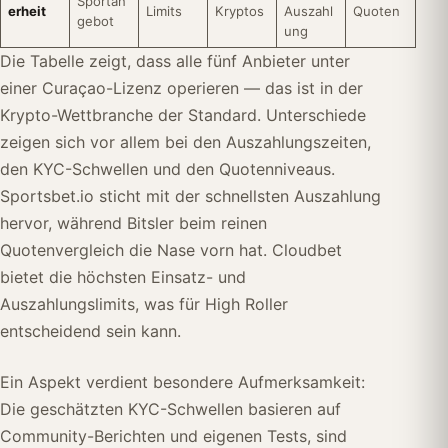
Sportan
erheit
Limits
Kryptos
Auszahl
Quoten
gebot
ung
Die Tabelle zeigt, dass alle fünf Anbieter unter
einer Curaçao-Lizenz operieren — das ist in der
Krypto-Wettbranche der Standard. Unterschiede
zeigen sich vor allem bei den Auszahlungszeiten,
den KYC-Schwellen und den Quotenniveaus.
Sportsbet.io sticht mit der schnellsten Auszahlung
hervor, während Bitsler beim reinen
Quotenvergleich die Nase vorn hat. Cloudbet
bietet die höchsten Einsatz- und
Auszahlungslimits, was für High Roller
entscheidend sein kann.
Ein Aspekt verdient besondere Aufmerksamkeit:
Die geschätzten KYC-Schwellen basieren auf
Community-Berichten und eigenen Tests, sind