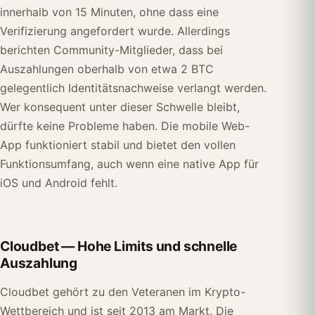
innerhalb von 15 Minuten, ohne dass eine
Verifizierung angefordert wurde. Allerdings
berichten Community-Mitglieder, dass bei
Auszahlungen oberhalb von etwa 2 BTC
gelegentlich Identitätsnachweise verlangt werden.
Wer konsequent unter dieser Schwelle bleibt,
dürfte keine Probleme haben. Die mobile Web-
App funktioniert stabil und bietet den vollen
Funktionsumfang, auch wenn eine native App für
iOS und Android fehlt.
Cloudbet — Hohe Limits und schnelle
Auszahlung
Cloudbet gehört zu den Veteranen im Krypto-
Wettbereich und ist seit 2013 am Markt. Die