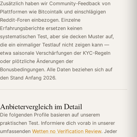
Zusätzlich haben wir Community-Feedback von
Plattformen wie Bitcointalk und einschlägigen
Reddit-Foren einbezogen. Einzelne
Erfahrungsberichte ersetzen keinen
systematischen Test, aber sie decken Muster auf,
die ein einmaliger Testlauf nicht zeigen kann —
etwa saisonale Verschärfungen der KYC-Regeln
oder plötzliche Änderungen der
Bonusbedingungen. Alle Daten beziehen sich auf
den Stand Anfang 2026.
Anbietervergleich im Detail
Die folgenden Profile basieren auf unserem
praktischen Test. Informiere dich vorab in unserer
umfassenden
Wetten no Verification Review
. Jeder